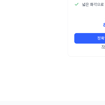
넓은 화각으로
정확
자