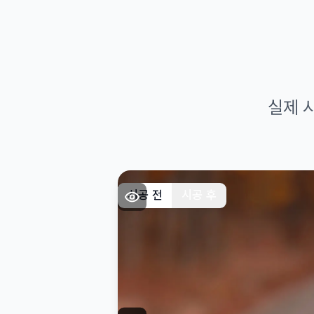
실제 
시공 전
시공 후