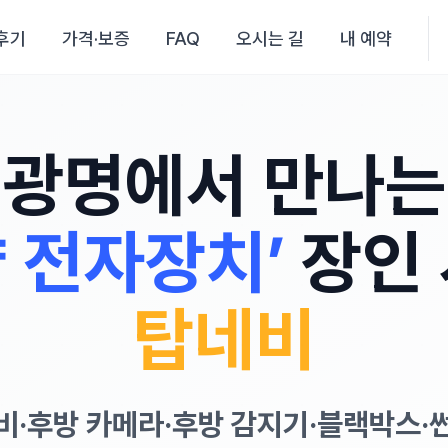
후기
가격·보증
FAQ
오시는 길
내 예약
광명에서 만나는
량 전자장치’
장인 
탑네비
비·후방 카메라·후방 감지기·블랙박스·