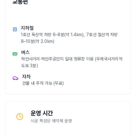
교통편
지하철
1호선 독산역 차량 6–8분(약 1.4km), 7호선 철산역 차량
8–10분(약 2.0km)
버스
하안사거리·하안주공단지 일대 정류장 이용 (우체국사거리역
도보 3분)
자차
건물 내 주차 가능 (무료)
운영 시간
시공 특성상 예약제 운영